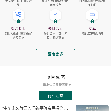
电话或在网上直接咨
确定好选择墓地的日
可自驾或乘坐免费班
询
期及线路
车前往
4
5
6
综合对比
签订合同
安葬
对比各陵园情况确定
签订合同、支付墓
电话或在线咨询
购买意向
款、确认碑文
查看更多
陵园动态
中华永久陵园新闻动态
行业动态
“中华永久陵园入门款墓碑亲民报价 一