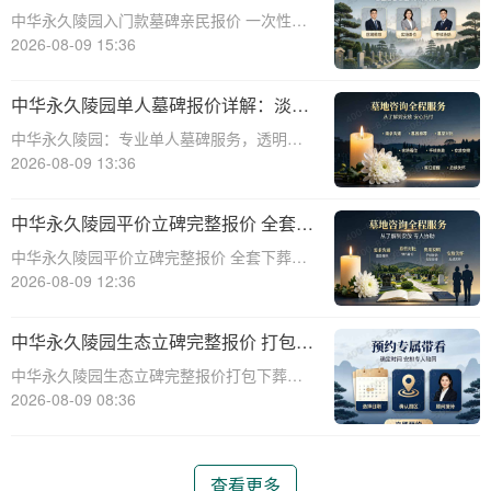
次性付清享折上折：超值安葬方案深度
中华永久陵园入门款墓碑亲民报价 一次性付
解析”
清享折上折：超值安葬方案深度解析☎ 中华
2026-08-09 15:36
永久陵园电话:400-838-5063在人生的旅程
中，我们总会面临生离死别的时刻。当亲人
中华永久陵园单人墓碑报价详解：淡季
离世，选择一个合适的安葬地点，
下单享数千元优惠
中华永久陵园：专业单人墓碑服务，透明报
价与淡季优惠助力您选择理想安息之地☎ 中
2026-08-09 13:36
华永久陵园电话:400-838-5063中华永久陵
园，作为业界领先的陵园服务提供商，深知
中华永久陵园平价立碑完整报价 全套下
每一座墓碑背后承载的深情与敬意。
葬流程打包降价详解
中华永久陵园平价立碑完整报价 全套下葬流
程打包降价详解☎ 中华永久陵园电话:400-
2026-08-09 12:36
838-5063在人生的旅途中，每个人都会经历
生老病死。当我们的亲人离开这个世界，留
中华永久陵园生态立碑完整报价 打包下
下的是无尽的思念和缅怀。而中华
葬服务同步享折扣详解
中华永久陵园生态立碑完整报价打包下葬服
务同步享折扣详解☎ 中华永久陵园电话:400-
2026-08-09 08:36
838-5063中华永久陵园作为国内知名的陵园
之一，一直致力于为用户提供高品质的殡葬
服务。生态立碑作为一种新型的殡
查看更多