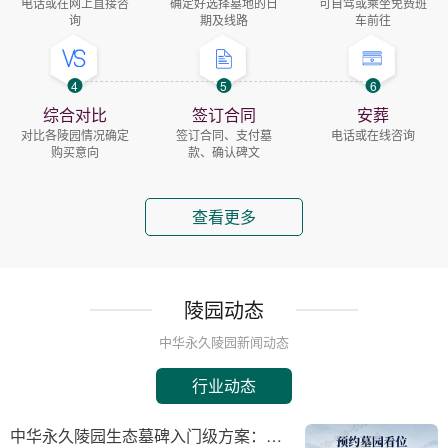
电话或在网上直接咨
确定好选择墓地的日
可自驾或乘坐免费班
询
期及线路
车前往
4
5
6
综合对比
签订合同
安葬
对比各陵园情况确定
签订合同、支付墓
电话或在线咨询
购买意向
款、确认碑文
查看更多
陵园动态
中华永久陵园新闻动态
行业动态
中华永久陵园生态墓碑入门级方案：完