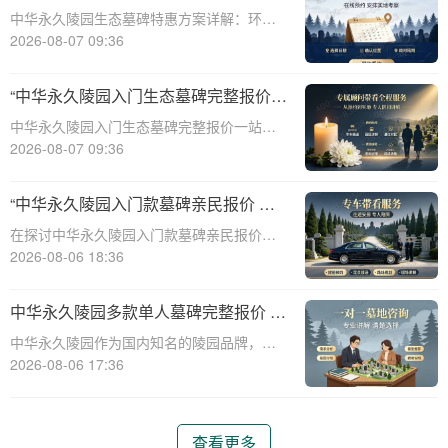
整报价与一站式服务打包特惠解析
中华永久陵园生态墓碑特惠方案详解：环
保、经济、个性化选择☎ 中华永久陵园电
2026-08-07 09:36
话:400-838-5063随着人们对身后事的关注度
提升，选择一个环保且经济的陵园及墓碑成
“中华永久陵园入门生态墓碑完整报价
为许多家庭的考虑。中华永久陵园，作
一站式服务打包特惠详解”
中华永久陵园入门生态墓碑完整报价一站式
服务打包特惠详解☎ 中华永久陵园电话:400-
2026-08-07 09:36
838-5063中华永久陵园作为国内知名的陵园
之一，一直致力于提供高品质、个性化的墓
“中华永久陵园入门款墓碑亲民报价 一
碑服务。生态墓碑作为一种环保、
次性付清享折上折：超值优惠与便捷选
在探讨中华永久陵园入门款墓碑亲民报价这
择的完美结合”
一主题时，我们首先需要理解墓碑选择的重
2026-08-06 18:36
要性及其对逝者与生者的影响。墓碑不仅是
对逝者的纪念，也是对生者情感的寄托。因
中华永久陵园多款单人墓碑完整报价 淡
此，选择一款既符合预算又具有纪念意义的
季下单直降数千元详解
中华永久陵园作为国内知名的陵园品牌，提
墓碑显得尤
供多种单人墓碑选择，满足不同客户的需
2026-08-06 17:36
求。本文将详细介绍中华永久陵园多款单人
墓碑的完整报价，并解释淡季下单直降数千
元的优惠政策，帮助消费者做出明智的选
查看更多