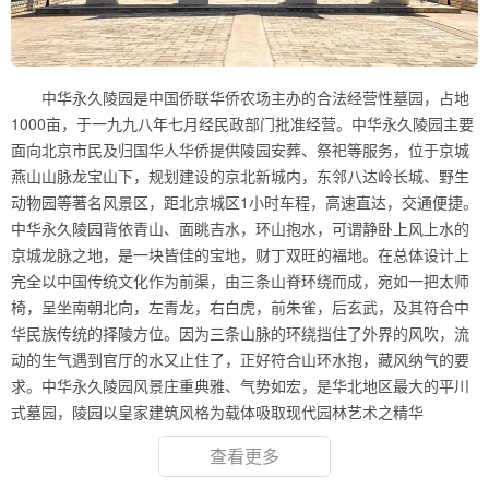
中华永久陵园是中国侨联华侨农场主办的合法经营性墓园，占地
1000亩，于一九九八年七月经民政部门批准经营。中华永久陵园主要
面向北京市民及归国华人华侨提供陵园安葬、祭祀等服务，位于京城
燕山山脉龙宝山下，规划建设的京北新城内，东邻八达岭长城、野生
动物园等著名风景区，距北京城区1小时车程，高速直达，交通便捷。
中华永久陵园背依青山、面眺吉水，环山抱水，可谓静卧上风上水的
京城龙脉之地，是一块皆佳的宝地，财丁双旺的福地。在总体设计上
完全以中国传统文化作为前渠，由三条山脊环绕而成，宛如一把太师
椅，呈坐南朝北向，左青龙，右白虎，前朱雀，后玄武，及其符合中
华民族传统的择陵方位。因为三条山脉的环绕挡住了外界的风吹，流
动的生气遇到官厅的水又止住了，正好符合山环水抱，藏风纳气的要
求。中华永久陵园风景庄重典雅、气势如宏，是华北地区最大的平川
式墓园，陵园以皇家建筑风格为载体吸取现代园林艺术之精华
查看更多