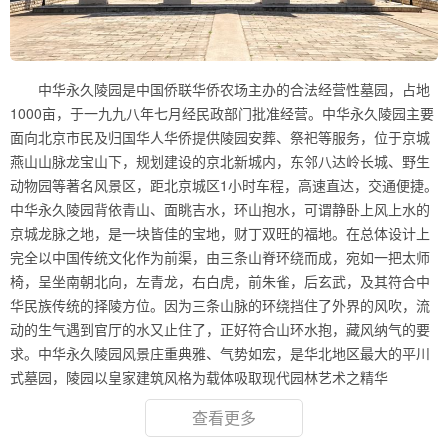
中华永久陵园是中国侨联华侨农场主办的合法经营性墓园，占地
1000亩，于一九九八年七月经民政部门批准经营。中华永久陵园主要
面向北京市民及归国华人华侨提供陵园安葬、祭祀等服务，位于京城
燕山山脉龙宝山下，规划建设的京北新城内，东邻八达岭长城、野生
动物园等著名风景区，距北京城区1小时车程，高速直达，交通便捷。
中华永久陵园背依青山、面眺吉水，环山抱水，可谓静卧上风上水的
京城龙脉之地，是一块皆佳的宝地，财丁双旺的福地。在总体设计上
完全以中国传统文化作为前渠，由三条山脊环绕而成，宛如一把太师
椅，呈坐南朝北向，左青龙，右白虎，前朱雀，后玄武，及其符合中
华民族传统的择陵方位。因为三条山脉的环绕挡住了外界的风吹，流
动的生气遇到官厅的水又止住了，正好符合山环水抱，藏风纳气的要
求。中华永久陵园风景庄重典雅、气势如宏，是华北地区最大的平川
式墓园，陵园以皇家建筑风格为载体吸取现代园林艺术之精华
查看更多