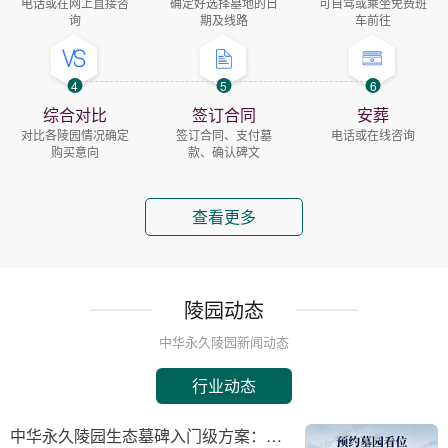
电话或在网上直接咨
确定好选择墓地的日
可自驾或乘坐免费班
询
期及线路
车前往
4
5
6
综合对比
签订合同
安葬
对比各陵园情况确定
签订合同、支付墓
电话或在线咨询
购买意向
款、确认碑文
查看更多
陵园动态
中华永久陵园新闻动态
行业动态
中华永久陵园生态墓碑入门级方案：完