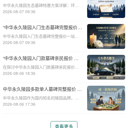
整报价与一站式服务打包特惠解析
中华永久陵园生态墓碑特惠方案详解：环
保、经济、个性化选择☎ 中华永久陵园电
2026-08-07 09:36
话:400-838-5063随着人们对身后事的关注度
提升，选择一个环保且经济的陵园及墓碑成
“中华永久陵园入门生态墓碑完整报价
为许多家庭的考虑。中华永久陵园，作
一站式服务打包特惠详解”
中华永久陵园入门生态墓碑完整报价一站式
服务打包特惠详解☎ 中华永久陵园电话:400-
2026-08-07 09:36
838-5063中华永久陵园作为国内知名的陵园
之一，一直致力于提供高品质、个性化的墓
“中华永久陵园入门款墓碑亲民报价 一
碑服务。生态墓碑作为一种环保、
次性付清享折上折：超值优惠与便捷选
在探讨中华永久陵园入门款墓碑亲民报价这
择的完美结合”
一主题时，我们首先需要理解墓碑选择的重
2026-08-06 18:36
要性及其对逝者与生者的影响。墓碑不仅是
对逝者的纪念，也是对生者情感的寄托。因
中华永久陵园多款单人墓碑完整报价 淡
此，选择一款既符合预算又具有纪念意义的
季下单直降数千元详解
中华永久陵园作为国内知名的陵园品牌，提
墓碑显得尤
供多种单人墓碑选择，满足不同客户的需
2026-08-06 17:36
求。本文将详细介绍中华永久陵园多款单人
墓碑的完整报价，并解释淡季下单直降数千
元的优惠政策，帮助消费者做出明智的选
查看更多