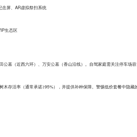
纪念屏、AR虚拟祭扫系统
VIP生态区
田公墓
（近西六环）、
万安公墓
（香山沿线）。自驾家庭需关注停车场容
树木存活率（通常承诺≥95%），并提供补种保障。警惕低价套餐中隐藏