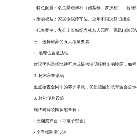
- 特色配置：名贵景观树种（如紫薇、罗汉松）、智能
- 附加权益：家属专属停车位、全年不限次祭扫接送
- 代表案例：
九公山长城纪念林
名人园区、
凤凰山陵园
三、选择树葬的五大考量要素
1. 地理位置通达性
建议优先选择地铁可达或提供清明接驳车的陵园，如
福
2. 树木养护承诺
重点核查合同中的养护条款，优质陵园如
长青园
会公示
3. 祭祀便利设施
现代树葬陵园多配备有：
- 无烟祭扫台（可电子焚香）
- 全季候防滑步道