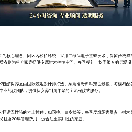
葬"为核心理念。园区内松柏环绕，采用二维码电子墓碑技术，保留传统
后者则为单户家庭提供专属树木种植空间。春季樱花、秋季银杏的景观设
命花园"树葬区由国际景观设计师打造。采用名贵树种定位栽植，每棵树
专业礼仪团队，提供从安葬到周年祭的全流程仪式服务。
选择适应性强的本土树种，如国槐、白皮松等，每季度组织家属参与树木养
民且含20年管理费用，适合注重实用性的家庭。