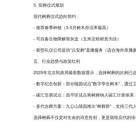
3. 安葬仪式规划
现代树葬仪式趋向简约：
- 推荐春季种植（3-5月树木存活率最高）
- 可自备生物降解骨灰盒（玉米淀粉材质为佳）
- 新型礼仪公司提供"云安葬"直播服务（适合海外亲属
五、行业趋势与政策红利
2025年北京民政局最新数据显示，选择树葬的比例已达2
- 数字纪念创新：部分陵园试点"数字孪生树木"，通
- 碳汇交易试点：昌平区试点将树葬纳入碳汇计算体
- 多代合葬方案：
九公山陵园
推出"树葬群"，支持三代
选择树葬不仅是对生命的诗意告别，更是留给后代的绿