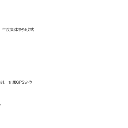
、年度集体祭扫仪式
铭刻、专属GPS定位
苑