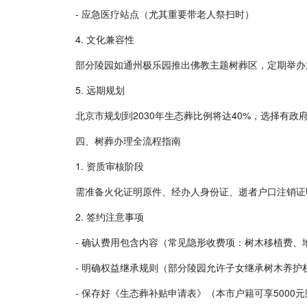
- 应急医疗站点（尤其重要带老人祭扫时）
4. 文化兼容性
部分陵园如通州极乐园推出佛教主题树葬区，定期举办
5. 远期规划
北京市规划到2030年生态葬比例将达40%，选择有
四、树葬办理全流程指南
1. 资质审核阶段
需准备火化证明原件、经办人身份证、逝者户口注销证明
2. 签约注意事项
- 确认费用包含内容（常见隐形收费项：树木移植费、
- 明确权益继承规则（部分陵园允许子女继承树木养护
- 保存好《生态葬补贴申请表》（本市户籍可享5000