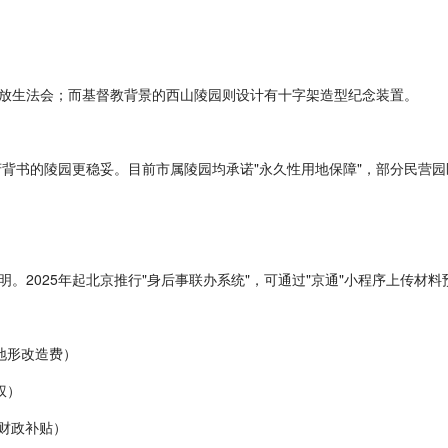
放生法会；而基督教背景的西山陵园则设计有十字架造型纪念装置。
政府背书的陵园更稳妥。目前市属陵园均承诺"永久性用地保障"，部分民营
。2025年起北京推行"身后事联办系统"，可通过"京通"小程序上传材料
地形改造费）
权）
元财政补贴）