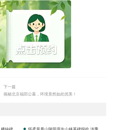
下一篇
揭秘北京福田公墓，环境竟然如此优美！
 稀缺碑位
怀柔凤凰山陵园原生山林墓碑报价 淡季专