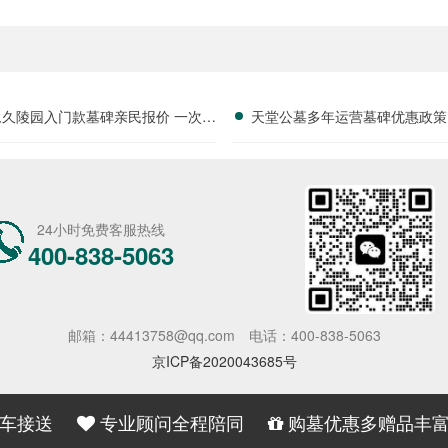
永久陵园入门款墓碑亲民报价 一次性
天堂公墓多年运营墓碑优惠政策
享折上折：超值优惠与便捷选择的完
限时放出抢购详解
美结合”
24小时免费客服热线
400-838-5063
邮箱：44413758@qq.com
电话：400-838-5063
京ICP备2020043685号
车接送
专业顾问全程陪同
购墓优惠多赠品丰