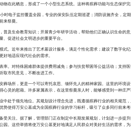
动物在此栖息，形成了一个小型生态系统。这种将殡葬功能与生态保护完
4小时电子监控覆盖全园，专业的保安队伍定期巡逻；消防设施齐全，定
前来祭奠。
，普及生命教育知识；开展青少年研学活动，帮助他们正确认识生命的意
量、促进社会文明进步的重要平台。
模式。近年来推出了艺术墓设计服务，满足个性化需求；建设了数字化纪
更好地适应现代社会的需求。
表率。对特殊困难群体提供费用减免；参与扶贫帮困等公益活动；支持医
听取市民意见，不断改进工作。
安葬场所，更是一个可以寄托哀思、缅怀先人的精神家园。这里的环境设
得心灵的慰藉。许多家属表示，在这里祭奠亲人时，能够感受到一种庄严
业中处于领先地位。其规划设计理念先进，既遵循殡葬行业的相关规范，
优势使得
万安公墓
成为全国殡葬行业的学习标杆，吸引了众多同行前来考
备受关注。据了解，管理部门正在制定中长期发展规划，计划进一步提升
公园。这些举措将使
万安公墓
更好地满足人民群众对美好生活的需求，为