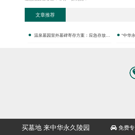
文章推荐
温泉墓园室外墓碑寄存方案：应急存放配
“中华
套活动减免政策详解
付清
买墓地 来中华永久陵园
免费专