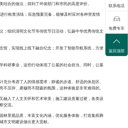
美结合的做法，得到了环保部门和市民的高度评价。
联系电话
期进行检查演练；应急预案完备，能够及时应对各种突发情
免费专车
义；组织清明文化节等传统节日活动，弘扬中华优秀传统文
念馆，实现线上线下融合纪念；开发了智能导航系统，方便
返回顶部
学科研事业，这些行动体现了公墓的社会担当。同时，公墓
计充分考虑了人的情感需求，静谧的步道、舒适的休息区、
而不压抑、肃穆而不阴森的氛围，这种体验是非常难得的。
又融入了人文关怀和艺术审美；施工建设质量过硬，各类设
察交流。
园林景观品质，丰富文化内涵，优化服务体验，打造集殡葬
城市文明建设做出更大贡献。