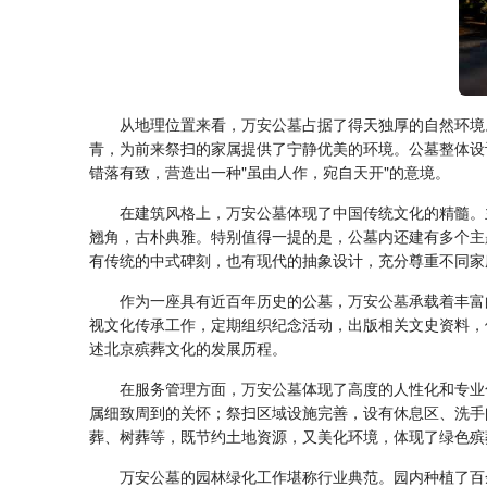
从地理位置来看，
万安公墓
占据了得天独厚的自然环境
青，为前来祭扫的家属提供了宁静优美的环境。公墓整体设
错落有致，营造出一种"虽由人作，宛自天开"的意境。
在建筑风格上，
万安公墓
体现了中国传统文化的精髓。
翘角，古朴典雅。特别值得一提的是，公墓内还建有多个主
有传统的中式碑刻，也有现代的抽象设计，充分尊重不同家
作为一座具有近百年历史的公墓，
万安公墓
承载着丰富
视文化传承工作，定期组织纪念活动，出版相关文史资料，
述北京殡葬文化的发展历程。
在服务管理方面，
万安公墓
体现了高度的人性化和专业
属细致周到的关怀；祭扫区域设施完善，设有休息区、洗手
葬、树葬等，既节约土地资源，又美化环境，体现了绿色殡
万安公墓
的园林绿化工作堪称行业典范。园内种植了百