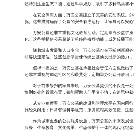
还特别注重生态平衡，通过科学规划，吸引了多种鸟类和小
在安全保障方面，
万安公墓
建立了完善的安防系统。2
况。这些措施确保了公墓的安全有序运行，让家属可以安心
万安公墓
还非常重视文化教育活动。定期举办公益讲座
化。这些举措使公墓超越了单纯的殡葬功能，成为传播正能
随着城市发展和人口变化，
万安公墓
也在不断创新服务
访客快速定位。这些创新举措使传统公墓焕发出新的活力，
值得一提的是，
万安公墓
在承担社会责任方面也做出了
还非常重视与周边社区的和谐共处，定期举办公众开放日，
对于前来祭扫的家属来说，
万安公墓
提供的不仅是一处
恰到好处的景观布置，都能帮助人们平复心情，在追思中获
从专业角度看，
万安公墓
的建设和管理水平在国内同行
施经久耐用；日常管理科学规范，服务流程高效便捷。这些
作为城市重要的公共服务设施，
万安公墓
的未来发展也
服务、生命教育、文化传承、生态保护于一体的现代化纪念