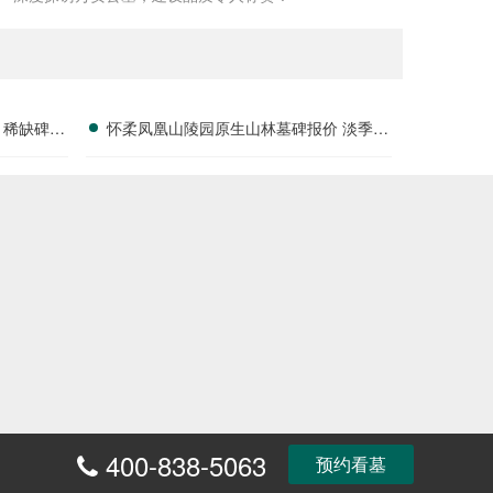
 稀缺碑位
怀柔凤凰山陵园原生山林墓碑报价 淡季专
属折扣福利详解
400-838-5063
富
预约看墓