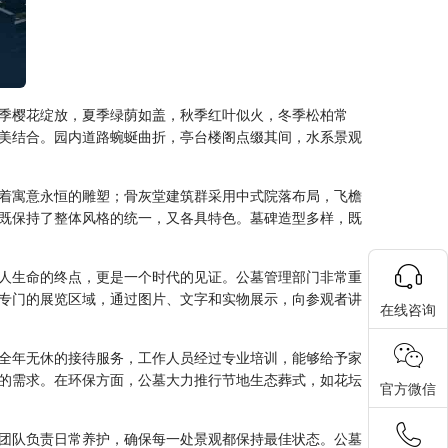
季樱花绽放，夏季绿荫如盖，秋季红叶似火，冬季松柏常
美结合。园内道路蜿蜒曲折，亭台楼阁点缀其间，水系景观
着寓意永恒的雕塑；骨灰堂建筑群采用中式院落布局，飞檐
既保持了整体风格的统一，又各具特色。墓碑造型多样，既
人生命的终点，更是一个时代的见证。公墓管理部门非常重
专门的展览区域，通过图片、文字和实物展示，向参观者讲
在线咨询
全年无休的接待服务，工作人员经过专业培训，能够给予家
的需求。在环保方面，公墓大力推行节地生态葬式，如花坛
官方微信
团队负责日常养护，确保每一处景观都保持最佳状态。公墓