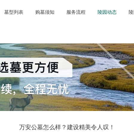
墓型列表
购墓须知
服务流程
陵园动态
陵
万安公墓怎么样？建设精美令人叹！