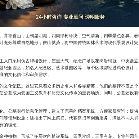
。背靠香山，面朝昆明湖，四周绿树环绕，空气清新，四季景色各异。春
计充分尊重自然地形，依山就势，将中国传统园林艺术与现代景观设计完
主入口采用仿古牌楼设计，庄重大气；纪念广场以花岗岩铺就，中央矗立
题纪念园区，如名人纪念区、艺术墓园区等，每个区域都经过精心设计，
庭的文化信仰和审美需求。
的文化记忆。这里安息着众多历史名人和各界精英，他们的墓碑不仅是个
使公墓成为爱国主义教育和历史文化传承的重要场所。同时，公墓还设有
化。公墓实行信息化管理，建立了完善的档案系统，方便家属查询；提供
间等便利设施；还推出了网上祭扫、代客祭扫等创新服务，满足不同人群
葬的理念。
余种植物，形成了多层次的植被系统，四季常绿，三季有花。专业的园艺