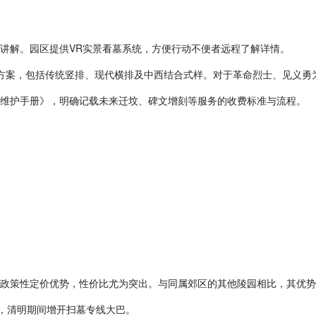
程讲解。园区提供VR实景看墓系统，方便行动不便者远程了解详情。
版方案，包括传统竖排、现代横排及中西结合式样。对于革命烈士、见义勇
和《维护手册》，明确记载未来迁坟、碑文增刻等服务的收费标准与流程。
借政策性定价优势，性价比尤为突出。与同属郊区的其他陵园相比，其优
站，清明期间增开扫墓专线大巴。