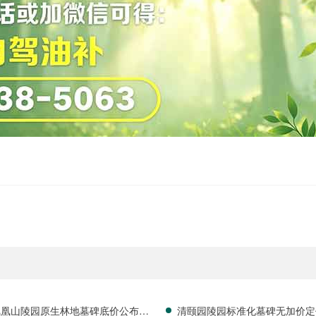
凤凰山陵园原生林地墓碑底价公布，
清颐园陵园标准化墓碑无加价定