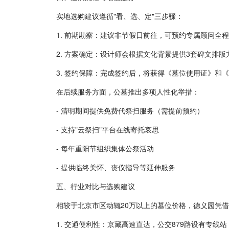
实地选购建议遵循"看、选、定"三步骤：
1. 前期勘察：建议非节假日前往，可预约专属顾问全
2. 方案确定：设计师会根据文化背景提供3套碑文排
3. 签约保障：完成签约后，将获得《墓位使用证》
在后续服务方面，公墓推出多项人性化举措：
- 清明期间提供免费代祭扫服务（需提前预约）
- 支持"云祭扫"平台在线寄托哀思
- 每年重阳节组织集体公祭活动
- 提供临终关怀、丧仪指导等延伸服务
五、行业对比与选购建议
相较于北京市区动辄20万以上的墓位价格，德义园凭
1. 交通便利性：京藏高速直达，公交879路设有专线