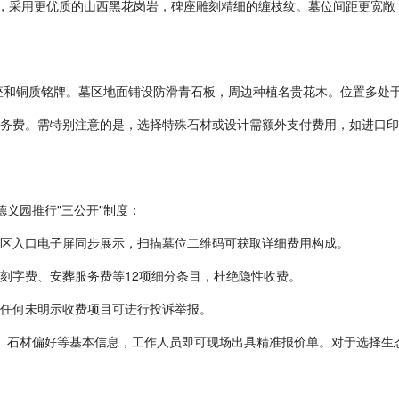
米），采用更优质的山西黑花岗岩，碑座雕刻精细的缠枝纹。墓位间距更宽
基座和铜质铭牌。墓区地面铺设防滑青石板，周边种植名贵花木。位置多处
服务费。需特别注意的是，选择特殊石材或设计需额外支付费用，如进口印
德义园推行"三公开"制度：
园区入口电子屏同步展示，扫描墓位二维码可获取详细费用构成。
、刻字费、安葬服务费等12项细分条目，杜绝隐性收费。
对任何未明示收费项目可进行投诉举报。
数、石材偏好等基本信息，工作人员即可现场出具精准报价单。对于选择生