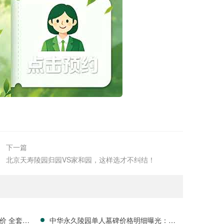
下一篇
北京天寿陵园归园VS家和园，这样选才不纠结！
价 全套刻
中华永久陵园单人墓碑价格明细曝光：淡