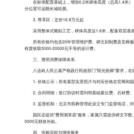
在标准配置基础上，增加0.2米碑体高度（总高1.4
分位置可远眺长城轮廓。
3. 尊享区：定价16.8万元起
采用整体式雕刻工艺，碑体高度达1.6米，配备双层
所有价格均包含20年管理维护费、碑文刻制费及安葬
程度收取5000-20000元不等的设计费。
三、透明消费保障体系
八达岭人民公墓严格践行民政部门"阳光殡葬"要求，在
1. 价格公示：所有墓型实景照片与对应价格在官网和
2. 合同明细：签订协议时需列明基础墓位费、石材费
3. 监督机制：北京市殡葬管理处设立专门监督电话，
园区还提供"费用测算器"服务，家属只需提供碑文字
5000元财政补贴。
四、选购流程与增值服务