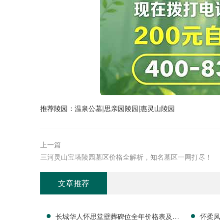
推荐陵园：
温泉公墓
|
思亲园陵园
|
惠灵山陵园
上一篇
三河灵山宝塔陵园墓区价格全解析，知名墓区一网打尽！
文章推荐
长城华人怀思堂壁葬碑位全年价格表及团
怀柔