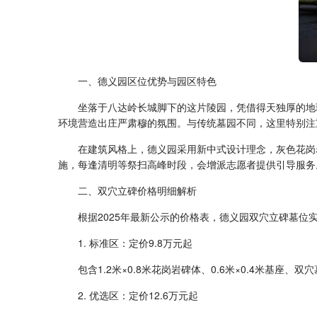
一、德义园区位优势与园区特色
坐落于八达岭长城脚下的这片陵园，凭借得天独厚的地
环境营造出庄严肃穆的氛围。与传统墓园不同，这里特别注
在建筑风格上，德义园采用新中式设计理念，灰色花岗
施，每逢清明等祭扫高峰时段，会增派志愿者提供引导服务
二、双穴立碑价格明细解析
根据2025年最新公示的价格表，德义园双穴立碑墓位
1. 标准区：定价9.8万元起
包含1.2米×0.8米花岗岩碑体、0.6米×0.4米基
2. 优选区：定价12.6万元起