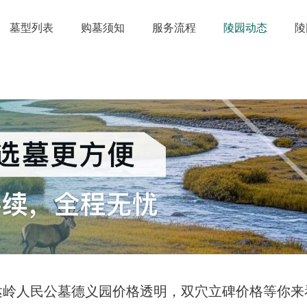
墓型列表
购墓须知
服务流程
陵园动态
陵
达岭人民公墓德义园价格透明，双穴立碑价格等你来