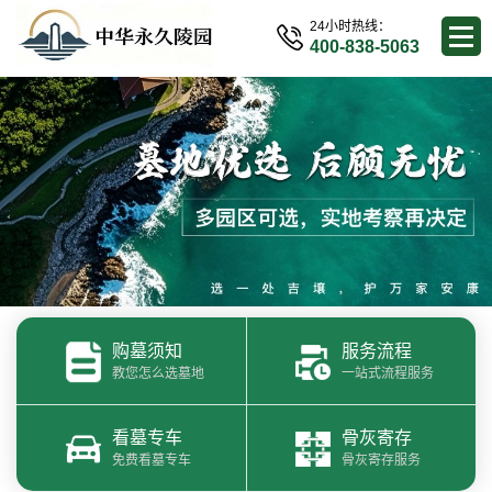
24小时热线：
400-838-5063
购墓须知
服务流程
教您怎么选墓地
一站式流程服务
看墓专车
骨灰寄存
免费看墓专车
骨灰寄存服务