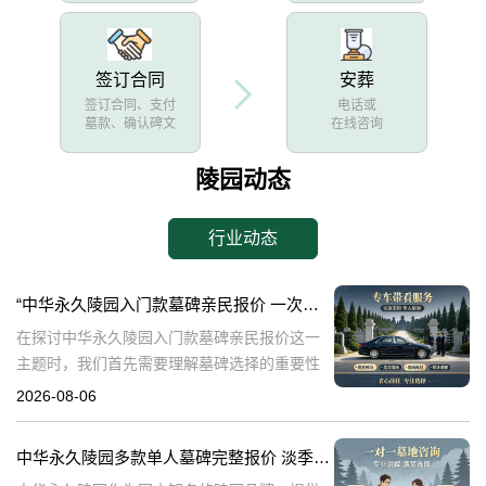
签订合同
安葬
签订合同、支付
电话或
墓款、确认碑文
在线咨询
陵园动态
行业动态
“中华永久陵园入门款墓碑亲民报价 一次性付清享折上折：超值优惠与便捷选择的完美结合”
在探讨中华永久陵园入门款墓碑亲民报价这一
主题时，我们首先需要理解墓碑选择的重要性
及其对逝者与生者的影响。墓碑不仅是对逝者
2026-08-06
的纪念，也是对生者情感的寄托。因此，选择
一款既符合预算又具有纪念意义的墓碑显得尤
中华永久陵园多款单人墓碑完整报价 淡季下单直降数千元详解