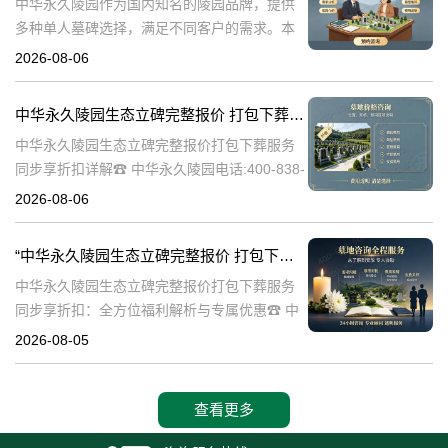
中华永久陵园作为国内知名的陵园品牌，提供
多种单人墓碑选择，满足不同客户的需求。本
文将详细介绍中华永久陵园多款单人墓碑的完
2026-08-06
整报价，并解释淡季下单直降数千元的优惠政
策，帮助消费者做出明智的选择。☎ 中华永
中华永久陵园生态立碑完整报价 打包下葬服务同步享折扣详解
中华永久陵园生态立碑完整报价打包下葬服务
同步享折扣详解☎ 中华永久陵园电话:400-838-
5063在现代社会，人们对死亡和身后事的规划
2026-08-06
越来越重视。中华永久陵园作为国内知名的陵
园品牌，提供了一系列生
“中华永久陵园生态立碑完整报价 打包下葬服务同步享折扣：全方位福利解析与专属优惠”
中华永久陵园生态立碑完整报价打包下葬服务
同步享折扣：全方位福利解析与专属优惠☎ 中
华永久陵园电话:400-838-5063在现代社会，人
2026-08-05
们对生命的尊重和对逝者的缅怀方式有了更多
的选择。中华永久陵园作
查看更多