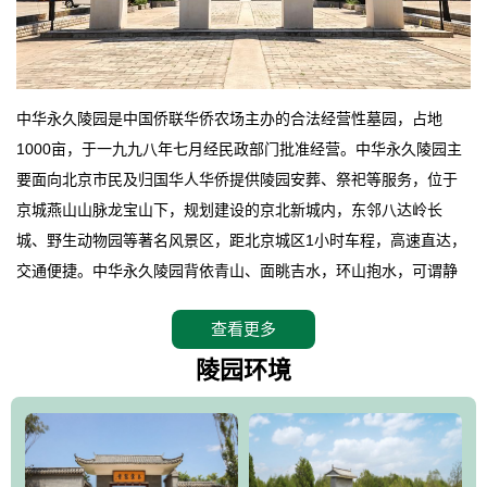
中华永久陵园是中国侨联华侨农场主办的合法经营性墓园，占地
1000亩，于一九九八年七月经民政部门批准经营。中华永久陵园主
要面向北京市民及归国华人华侨提供陵园安葬、祭祀等服务，位于
京城燕山山脉龙宝山下，规划建设的京北新城内，东邻八达岭长
城、野生动物园等著名风景区，距北京城区1小时车程，高速直达，
交通便捷。中华永久陵园背依青山、面眺吉水，环山抱水，可谓静
卧上风上水的京城龙脉之地，是一块皆佳的宝地，财丁双旺的福
查看更多
地。在总体设计上完全以中国传统文化作为前渠，由三条山脊环绕
而成，宛如一把太师椅，呈坐南朝北向，左青龙，右白虎，前朱
陵园环境
雀，后玄武，及其符合中华民族传统的择陵方位。因为三条山脉的
环绕挡住了外界的风吹，流动的生气遇到官厅的水又止住了，正好
符合山环水抱，藏风纳气的要求。中华永久陵园风景庄重典雅、气
势如宏，是华北地区最大的平川式墓园，陵园以皇家建筑风格为载