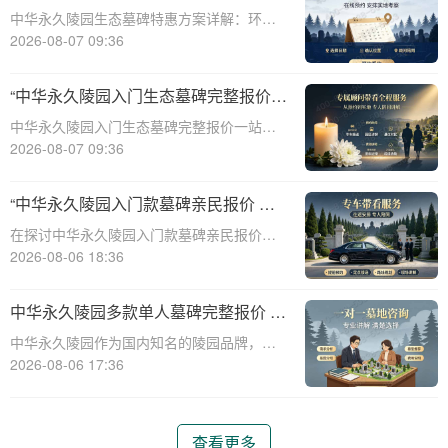
整报价与一站式服务打包特惠解析
中华永久陵园生态墓碑特惠方案详解：环
保、经济、个性化选择☎ 中华永久陵园电
2026-08-07 09:36
话:400-838-5063随着人们对身后事的关注度
提升，选择一个环保且经济的陵园及墓碑成
“中华永久陵园入门生态墓碑完整报价
为许多家庭的考虑。中华永久陵园，作
一站式服务打包特惠详解”
中华永久陵园入门生态墓碑完整报价一站式
服务打包特惠详解☎ 中华永久陵园电话:400-
2026-08-07 09:36
838-5063中华永久陵园作为国内知名的陵园
之一，一直致力于提供高品质、个性化的墓
“中华永久陵园入门款墓碑亲民报价 一
碑服务。生态墓碑作为一种环保、
次性付清享折上折：超值优惠与便捷选
在探讨中华永久陵园入门款墓碑亲民报价这
择的完美结合”
一主题时，我们首先需要理解墓碑选择的重
2026-08-06 18:36
要性及其对逝者与生者的影响。墓碑不仅是
对逝者的纪念，也是对生者情感的寄托。因
中华永久陵园多款单人墓碑完整报价 淡
此，选择一款既符合预算又具有纪念意义的
季下单直降数千元详解
中华永久陵园作为国内知名的陵园品牌，提
墓碑显得尤
供多种单人墓碑选择，满足不同客户的需
2026-08-06 17:36
求。本文将详细介绍中华永久陵园多款单人
墓碑的完整报价，并解释淡季下单直降数千
元的优惠政策，帮助消费者做出明智的选
查看更多