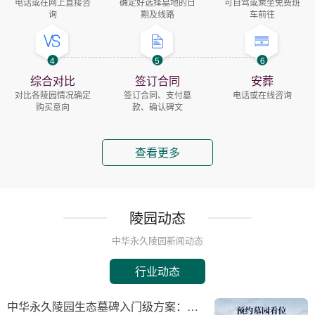
电话或在网上直接咨
确定好选择墓地的日
可自驾或乘坐免费班
询
期及线路
车前往
4
5
6
综合对比
签订合同
安葬
对比各陵园情况确定
签订合同、支付墓
电话或在线咨询
购买意向
款、确认碑文
查看更多
陵园动态
中华永久陵园新闻动态
行业动态
中华永久陵园生态墓碑入门级方案：完