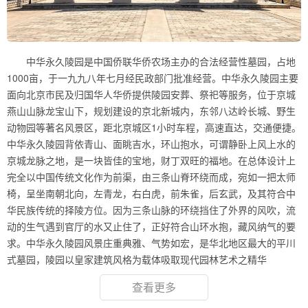
中华永久陵园是中国侨联华侨农场主办的合法经营性墓园，占地
1000亩，于一九九八年七月经民政部门批准经营。中华永久陵园主要
面向北京市民及归国华人华侨提供陵园安葬、祭祀等服务，位于京城
燕山山脉龙宝山下，规划建设的京北新城内，东邻八达岭长城、野生
动物园等著名风景区，距北京城区1小时车程，高速直达，交通便捷。
中华永久陵园背依青山、面眺吉水，环山抱水，可谓静卧上风上水的
京城龙脉之地，是一块皆佳的宝地，财丁双旺的福地。在总体设计上
完全以中国传统文化作为前渠，由三条山脊环绕而成，宛如一把太师
椅，呈坐南朝北向，左青龙，右白虎，前朱雀，后玄武，及其符合中
华民族传统的择陵方位。因为三条山脉的环绕挡住了外界的风吹，流
动的生气遇到官厅的水又止住了，正好符合山环水抱，藏风纳气的要
求。中华永久陵园风景庄重典雅、气势如宏，是华北地区最大的平川
式墓园，陵园以皇家建筑风格为载体吸取现代园林艺术之精华
查看更多