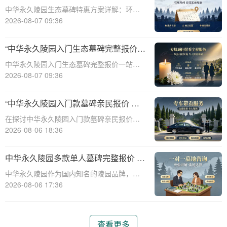
整报价与一站式服务打包特惠解析
中华永久陵园生态墓碑特惠方案详解：环
保、经济、个性化选择☎ 中华永久陵园电
2026-08-07 09:36
话:400-838-5063随着人们对身后事的关注度
提升，选择一个环保且经济的陵园及墓碑成
“中华永久陵园入门生态墓碑完整报价
为许多家庭的考虑。中华永久陵园，作
一站式服务打包特惠详解”
中华永久陵园入门生态墓碑完整报价一站式
服务打包特惠详解☎ 中华永久陵园电话:400-
2026-08-07 09:36
838-5063中华永久陵园作为国内知名的陵园
之一，一直致力于提供高品质、个性化的墓
“中华永久陵园入门款墓碑亲民报价 一
碑服务。生态墓碑作为一种环保、
次性付清享折上折：超值优惠与便捷选
在探讨中华永久陵园入门款墓碑亲民报价这
择的完美结合”
一主题时，我们首先需要理解墓碑选择的重
2026-08-06 18:36
要性及其对逝者与生者的影响。墓碑不仅是
对逝者的纪念，也是对生者情感的寄托。因
中华永久陵园多款单人墓碑完整报价 淡
此，选择一款既符合预算又具有纪念意义的
季下单直降数千元详解
中华永久陵园作为国内知名的陵园品牌，提
墓碑显得尤
供多种单人墓碑选择，满足不同客户的需
2026-08-06 17:36
求。本文将详细介绍中华永久陵园多款单人
墓碑的完整报价，并解释淡季下单直降数千
元的优惠政策，帮助消费者做出明智的选
查看更多