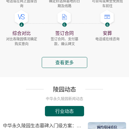
电话或在网上直接咨
确定好选择墓地的日
可自驾或乘坐免费班
询
期及线路
车前往
4
5
6
综合对比
签订合同
安葬
对比各陵园情况确定
签订合同、支付墓
电话或在线咨询
购买意向
款、确认碑文
查看更多
陵园动态
中华永久陵园新闻动态
行业动态
中华永久陵园生态墓碑入门级方案：完