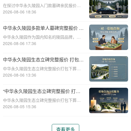
次性付清享折上折：超值优惠与便捷选
在探讨中华永久陵园入门款墓碑亲民报价这
择的完美结合”
一主题时，我们首先需要理解墓碑选择的重
2026-08-06 18:36
要性及其对逝者与生者的影响。墓碑不仅是
对逝者的纪念，也是对生者情感的寄托。因
中华永久陵园多款单人墓碑完整报价 淡
此，选择一款既符合预算又具有纪念意义的
季下单直降数千元详解
中华永久陵园作为国内知名的陵园品牌，提
墓碑显得尤
供多种单人墓碑选择，满足不同客户的需
2026-08-06 17:36
求。本文将详细介绍中华永久陵园多款单人
墓碑的完整报价，并解释淡季下单直降数千
中华永久陵园生态立碑完整报价 打包下
元的优惠政策，帮助消费者做出明智的选
葬服务同步享折扣详解
中华永久陵园生态立碑完整报价打包下葬服
择。☎ 中华永
务同步享折扣详解☎ 中华永久陵园电话:400-
2026-08-06 13:36
838-5063在现代社会，人们对死亡和身后事
的规划越来越重视。中华永久陵园作为国内
“中华永久陵园生态立碑完整报价 打包
知名的陵园品牌，提供了一系列生
下葬服务同步享折扣：全方位福利解析
中华永久陵园生态立碑完整报价打包下葬服
与专属优惠”
务同步享折扣：全方位福利解析与专属优惠
2026-08-05 15:36
☎ 中华永久陵园电话:400-838-5063在现代
社会，人们对生命的尊重和对逝者的缅怀方
式有了更多的选择。中华永久陵园作
查看更多