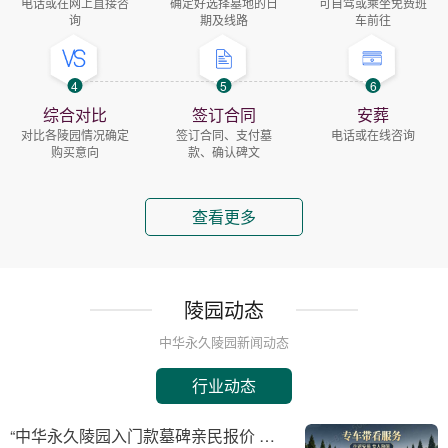
电话或在网上直接咨
确定好选择墓地的日
可自驾或乘坐免费班
询
期及线路
车前往
4
5
6
综合对比
签订合同
安葬
对比各陵园情况确定
签订合同、支付墓
电话或在线咨询
购买意向
款、确认碑文
查看更多
陵园动态
中华永久陵园新闻动态
行业动态
“中华永久陵园入门款墓碑亲民报价 一