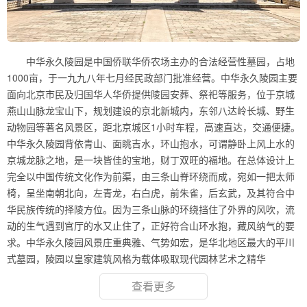
中华永久陵园是中国侨联华侨农场主办的合法经营性墓园，占地
1000亩，于一九九八年七月经民政部门批准经营。中华永久陵园主要
面向北京市民及归国华人华侨提供陵园安葬、祭祀等服务，位于京城
燕山山脉龙宝山下，规划建设的京北新城内，东邻八达岭长城、野生
动物园等著名风景区，距北京城区1小时车程，高速直达，交通便捷。
中华永久陵园背依青山、面眺吉水，环山抱水，可谓静卧上风上水的
京城龙脉之地，是一块皆佳的宝地，财丁双旺的福地。在总体设计上
完全以中国传统文化作为前渠，由三条山脊环绕而成，宛如一把太师
椅，呈坐南朝北向，左青龙，右白虎，前朱雀，后玄武，及其符合中
华民族传统的择陵方位。因为三条山脉的环绕挡住了外界的风吹，流
动的生气遇到官厅的水又止住了，正好符合山环水抱，藏风纳气的要
求。中华永久陵园风景庄重典雅、气势如宏，是华北地区最大的平川
式墓园，陵园以皇家建筑风格为载体吸取现代园林艺术之精华
查看更多