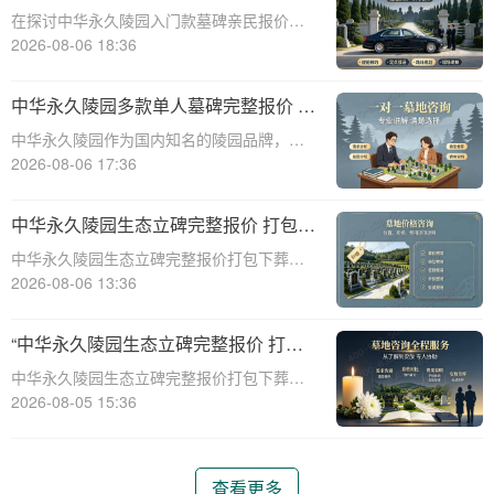
次性付清享折上折：超值优惠与便捷选
在探讨中华永久陵园入门款墓碑亲民报价这
择的完美结合”
一主题时，我们首先需要理解墓碑选择的重
2026-08-06 18:36
要性及其对逝者与生者的影响。墓碑不仅是
对逝者的纪念，也是对生者情感的寄托。因
中华永久陵园多款单人墓碑完整报价 淡
此，选择一款既符合预算又具有纪念意义的
季下单直降数千元详解
中华永久陵园作为国内知名的陵园品牌，提
墓碑显得尤
供多种单人墓碑选择，满足不同客户的需
2026-08-06 17:36
求。本文将详细介绍中华永久陵园多款单人
墓碑的完整报价，并解释淡季下单直降数千
中华永久陵园生态立碑完整报价 打包下
元的优惠政策，帮助消费者做出明智的选
葬服务同步享折扣详解
中华永久陵园生态立碑完整报价打包下葬服
择。☎ 中华永
务同步享折扣详解☎ 中华永久陵园电话:400-
2026-08-06 13:36
838-5063在现代社会，人们对死亡和身后事
的规划越来越重视。中华永久陵园作为国内
“中华永久陵园生态立碑完整报价 打包
知名的陵园品牌，提供了一系列生
下葬服务同步享折扣：全方位福利解析
中华永久陵园生态立碑完整报价打包下葬服
与专属优惠”
务同步享折扣：全方位福利解析与专属优惠
2026-08-05 15:36
☎ 中华永久陵园电话:400-838-5063在现代
社会，人们对生命的尊重和对逝者的缅怀方
式有了更多的选择。中华永久陵园作
查看更多