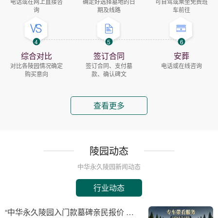
电话或在网上直接咨
确定好选择墓地的日
可自驾或乘坐免费班
询
期及线路
车前往
4
5
6
综合对比
签订合同
安葬
对比各陵园情况确定
签订合同、支付墓
电话或在线咨询
购买意向
款、确认碑文
查看更多
陵园动态
中华永久陵园新闻动态
行业动态
“中华永久陵园入门款墓碑亲民报价 一