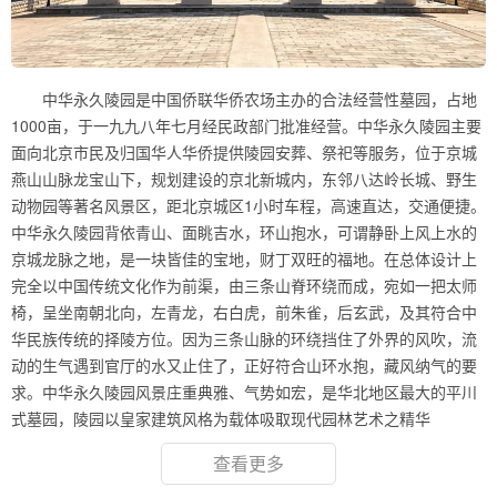
中华永久陵园是中国侨联华侨农场主办的合法经营性墓园，占地
1000亩，于一九九八年七月经民政部门批准经营。中华永久陵园主要
面向北京市民及归国华人华侨提供陵园安葬、祭祀等服务，位于京城
燕山山脉龙宝山下，规划建设的京北新城内，东邻八达岭长城、野生
动物园等著名风景区，距北京城区1小时车程，高速直达，交通便捷。
中华永久陵园背依青山、面眺吉水，环山抱水，可谓静卧上风上水的
京城龙脉之地，是一块皆佳的宝地，财丁双旺的福地。在总体设计上
完全以中国传统文化作为前渠，由三条山脊环绕而成，宛如一把太师
椅，呈坐南朝北向，左青龙，右白虎，前朱雀，后玄武，及其符合中
华民族传统的择陵方位。因为三条山脉的环绕挡住了外界的风吹，流
动的生气遇到官厅的水又止住了，正好符合山环水抱，藏风纳气的要
求。中华永久陵园风景庄重典雅、气势如宏，是华北地区最大的平川
式墓园，陵园以皇家建筑风格为载体吸取现代园林艺术之精华
查看更多