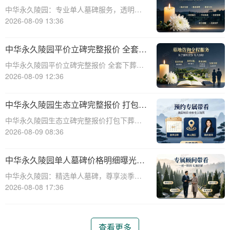
下单享数千元优惠
中华永久陵园：专业单人墓碑服务，透明报
价与淡季优惠助力您选择理想安息之地☎ 中
2026-08-09 13:36
华永久陵园电话:400-838-5063中华永久陵
园，作为业界领先的陵园服务提供商，深知
中华永久陵园平价立碑完整报价 全套下
每一座墓碑背后承载的深情与敬意。
葬流程打包降价详解
中华永久陵园平价立碑完整报价 全套下葬流
程打包降价详解☎ 中华永久陵园电话:400-
2026-08-09 12:36
838-5063在人生的旅途中，每个人都会经历
生老病死。当我们的亲人离开这个世界，留
中华永久陵园生态立碑完整报价 打包下
下的是无尽的思念和缅怀。而中华
葬服务同步享折扣详解
中华永久陵园生态立碑完整报价打包下葬服
务同步享折扣详解☎ 中华永久陵园电话:400-
2026-08-09 08:36
838-5063中华永久陵园作为国内知名的陵园
之一，一直致力于为用户提供高品质的殡葬
中华永久陵园单人墓碑价格明细曝光：
服务。生态立碑作为一种新型的殡
淡季下单立省数千，限时优惠深度解析
中华永久陵园：精选单人墓碑，尊享淡季限
时优惠☎ 中华永久陵园电话:400-838-5063
2026-08-08 17:36
中华永久陵园，作为国内知名的陵园品牌，
始终以提供高品质的墓碑产品和服务为己
任。本文将全面解析中华永久陵园多款
查看更多