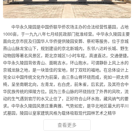
中华永久陵园是中国侨联华侨农场主办的合法经营性墓园，占地
1000亩，于一九九八年七月经民政部门批准经营。中华永久陵园主要
面向北京市民及归国华人华侨提供陵园安葬、祭祀等服务，位于京城
燕山山脉龙宝山下，规划建设的京北新城内，东邻八达岭长城、野生
动物园等著名风景区，距北京城区1小时车程，高速直达，交通便捷。
中华永久陵园背依青山、面眺吉水，环山抱水，可谓静卧上风上水的
京城龙脉之地，是一块皆佳的宝地，财丁双旺的福地。在总体设计上
完全以中国传统文化作为前渠，由三条山脊环绕而成，宛如一把太师
椅，呈坐南朝北向，左青龙，右白虎，前朱雀，后玄武，及其符合中
华民族传统的择陵方位。因为三条山脉的环绕挡住了外界的风吹，流
动的生气遇到官厅的水又止住了，正好符合山环水抱，藏风纳气的要
求。中华永久陵园风景庄重典雅、气势如宏，是华北地区最大的平川
式墓园，陵园以皇家建筑风格为载体吸取现代园林艺术之精华
查看更多