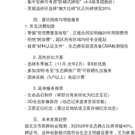
- 集中安葬可考虑"阶梯式碑组"（4-6座享团购价）
- 景观溢价区选择"侧方位碑"比正向碑便宜20%
四、避坑指南与增值服务
1. 常见消费陷阱
- 警惕"管理费重复收取"，正规合同应明确20年周期费用
- 拒绝"附加费"，园区所有区域均经专业规划
- 核查"材料认证文件"，生态葬容器需具备CMA检测报告
2. 高性价比方案
- 选择冬季施工（11月-次年2月）享8折优惠
- 参加清明/冬至"生态葬推广周"可获赠礼仪服务
- 团体采购（5户以上）免设计费
3. 延伸服务推荐
- 生命晶石制作（将部分骨灰转化为纪念宝石）
- 3D全息影像留存（动态记录逝者音容笑貌）
- 卫星定位纪念（通过近地轨道卫星存储纪念信息）
五、未来发展趋势
据北京市殡葬协会预测，到2028年生态葬占比将突破40%
赠证书。这种创新模式既符合生态文明建设要求，又为家属