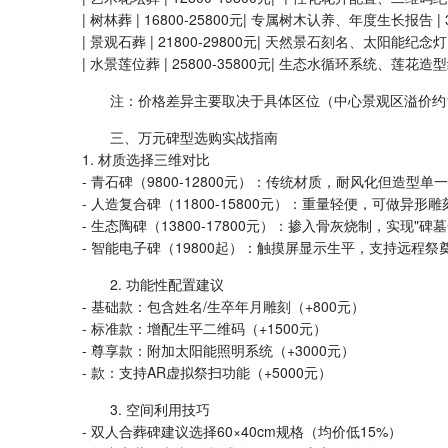
| 树林葬 | 16800-25800元| 专属树木认养、年度生长报告 | 3
| 景观石葬 | 21800-29800元| 天然景石刻名、太阳能纪念灯 |
| 水景莲位葬 | 25800-35800元| 生态水循环系统、莲花造型纪
注：价格差异主要取决于具体区位（中心景观区溢价约1
三、万元碑型选购实战指南
1. 材质选择三维对比
- 青石碑（9800-12800元）：传统材质，耐风化但造型单一
- 人造复合碑（11800-15800元）：重量轻便，可做异形雕
- 生态陶碑（13800-17800元）：掺入骨灰烧制，实现"碑墓
- 智能电子碑（19800起）：触摸屏显示生平，支持远程祭
2. 功能性配置建议
- 基础款：包含姓名/生卒年月雕刻（+800元）
- 标准款：增配生平二维码（+1500元）
- 尊享款：附加太阳能照明系统（+3000元）
- 款：支持AR虚拟祭扫功能（+5000元）
3. 空间利用技巧
- 双人合葬碑建议选择60×40cm规格（均价低15%）