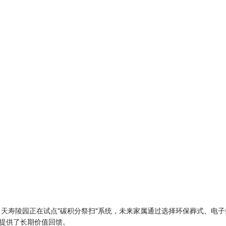
。
天寿陵园
正在试点"碳积分祭扫"系统，未来家属通过选择环保葬式、电
提供了长期价值回馈。