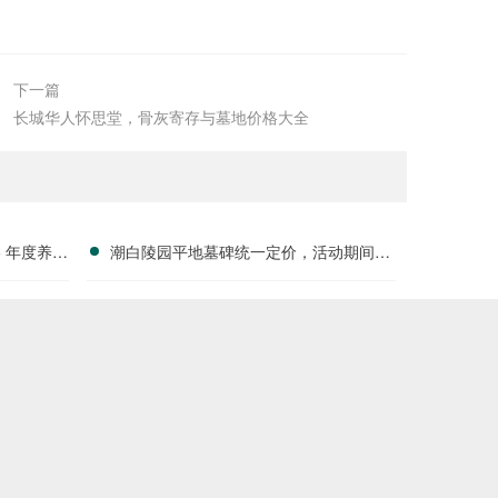
下一篇
长城华人怀思堂，骨灰寄存与墓地价格大全
 年度养护
潮白陵园平地墓碑统一定价，活动期间园
分析”
区管理费减免政策详述