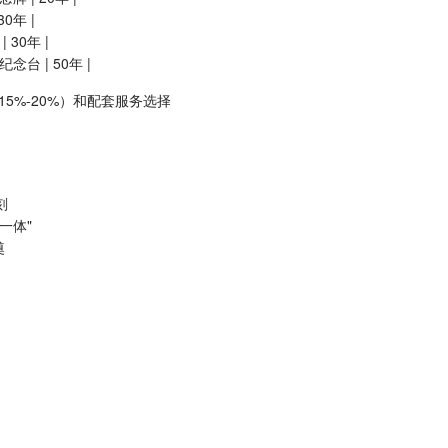
0年 |
 30年 |
念台 | 50年 |
5%-20%）和配套服务选择
刻
一体"
奠