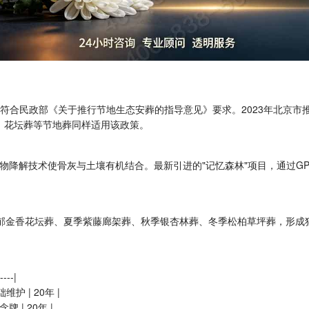
均符合民政部《关于推行节地生态安葬的指导意见》要求。2023年北京
、花坛葬等节地葬同样适用该政策。
生物降解技术使骨灰与土壤有机结合。最新引进的"记忆森林"项目，通过G
季郁金香花坛葬、夏季紫藤廊架葬、秋季银杏林葬、冬季松柏草坪葬，形成
----|
维护 | 20年 |
 | 20年 |