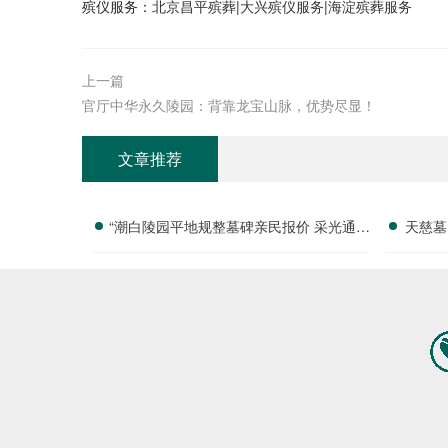
殡仪服务：
北京昌平殡葬
|
大兴殡仪服务
|
海淀殡葬服务
上一篇
官厅中华永久陵园：背靠龙宝山脉，优势尽显！
文章推荐
“潮白陵园平地规整墓碑亲民报价 采光通风
天慈墓
优越特价限量”