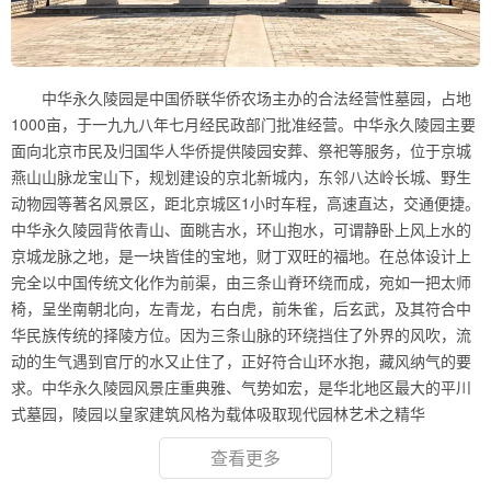
中华永久陵园是中国侨联华侨农场主办的合法经营性墓园，占地
1000亩，于一九九八年七月经民政部门批准经营。中华永久陵园主要
面向北京市民及归国华人华侨提供陵园安葬、祭祀等服务，位于京城
燕山山脉龙宝山下，规划建设的京北新城内，东邻八达岭长城、野生
动物园等著名风景区，距北京城区1小时车程，高速直达，交通便捷。
中华永久陵园背依青山、面眺吉水，环山抱水，可谓静卧上风上水的
京城龙脉之地，是一块皆佳的宝地，财丁双旺的福地。在总体设计上
完全以中国传统文化作为前渠，由三条山脊环绕而成，宛如一把太师
椅，呈坐南朝北向，左青龙，右白虎，前朱雀，后玄武，及其符合中
华民族传统的择陵方位。因为三条山脉的环绕挡住了外界的风吹，流
动的生气遇到官厅的水又止住了，正好符合山环水抱，藏风纳气的要
求。中华永久陵园风景庄重典雅、气势如宏，是华北地区最大的平川
式墓园，陵园以皇家建筑风格为载体吸取现代园林艺术之精华
查看更多