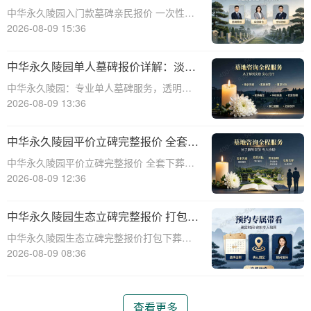
次性付清享折上折：超值安葬方案深度
中华永久陵园入门款墓碑亲民报价 一次性付
解析”
清享折上折：超值安葬方案深度解析☎ 中华
2026-08-09 15:36
永久陵园电话:400-838-5063在人生的旅程
中，我们总会面临生离死别的时刻。当亲人
中华永久陵园单人墓碑报价详解：淡季
离世，选择一个合适的安葬地点，
下单享数千元优惠
中华永久陵园：专业单人墓碑服务，透明报
价与淡季优惠助力您选择理想安息之地☎ 中
2026-08-09 13:36
华永久陵园电话:400-838-5063中华永久陵
园，作为业界领先的陵园服务提供商，深知
中华永久陵园平价立碑完整报价 全套下
每一座墓碑背后承载的深情与敬意。
葬流程打包降价详解
中华永久陵园平价立碑完整报价 全套下葬流
程打包降价详解☎ 中华永久陵园电话:400-
2026-08-09 12:36
838-5063在人生的旅途中，每个人都会经历
生老病死。当我们的亲人离开这个世界，留
中华永久陵园生态立碑完整报价 打包下
下的是无尽的思念和缅怀。而中华
葬服务同步享折扣详解
中华永久陵园生态立碑完整报价打包下葬服
务同步享折扣详解☎ 中华永久陵园电话:400-
2026-08-09 08:36
838-5063中华永久陵园作为国内知名的陵园
之一，一直致力于为用户提供高品质的殡葬
服务。生态立碑作为一种新型的殡
查看更多