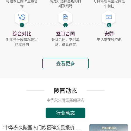
电话或在网上直接咨
确定好选择墓地的日
可自驾或乘坐免费班
询
期及线路
车前往
4
5
6
综合对比
签订合同
安葬
对比各陵园情况确定
签订合同、支付墓
电话或在线咨询
购买意向
款、确认碑文
查看更多
陵园动态
中华永久陵园新闻动态
行业动态
“中华永久陵园入门款墓碑亲民报价 一