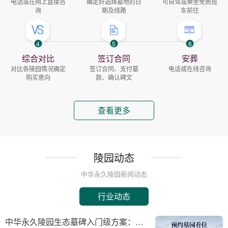
电话或在网上直接咨
确定好选择墓地的日
可自驾或乘坐免费班
询
期及线路
车前往
4
5
6
综合对比
签订合同
安葬
对比各陵园情况确定
签订合同、支付墓
电话或在线咨询
购买意向
款、确认碑文
查看更多
陵园动态
中华永久陵园新闻动态
行业动态
中华永久陵园生态墓碑入门级方案：完