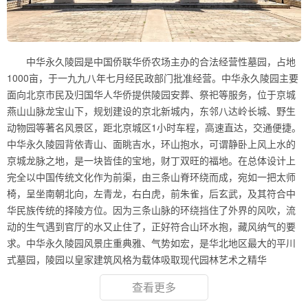
中华永久陵园是中国侨联华侨农场主办的合法经营性墓园，占地
1000亩，于一九九八年七月经民政部门批准经营。中华永久陵园主要
面向北京市民及归国华人华侨提供陵园安葬、祭祀等服务，位于京城
燕山山脉龙宝山下，规划建设的京北新城内，东邻八达岭长城、野生
动物园等著名风景区，距北京城区1小时车程，高速直达，交通便捷。
中华永久陵园背依青山、面眺吉水，环山抱水，可谓静卧上风上水的
京城龙脉之地，是一块皆佳的宝地，财丁双旺的福地。在总体设计上
完全以中国传统文化作为前渠，由三条山脊环绕而成，宛如一把太师
椅，呈坐南朝北向，左青龙，右白虎，前朱雀，后玄武，及其符合中
华民族传统的择陵方位。因为三条山脉的环绕挡住了外界的风吹，流
动的生气遇到官厅的水又止住了，正好符合山环水抱，藏风纳气的要
求。中华永久陵园风景庄重典雅、气势如宏，是华北地区最大的平川
式墓园，陵园以皇家建筑风格为载体吸取现代园林艺术之精华
查看更多