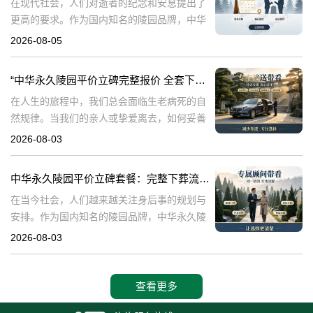
在现代社会，人们对逝者的纪念和安息提出了
更高的要求。作为国内知名的陵园品牌，中华
永久陵园提供多种单人墓碑选择，以满足不同
2026-08-05
客户的需求。本文将详细介绍中华永久陵园多
款单人墓碑的报价详情，并解读淡季下单直降
“中华永久陵园平价立碑完整报价 全套下葬流程打包降价”
在人生的旅程中，我们总会面临生老病死的自
然规律。当我们的亲人或挚爱离去，如何妥善
安排他们的身后事，成为每个家庭必须面对的
2026-08-03
重要课题。中华永久陵园作为一家专业的陵园
服务机构，致力于为家属提供平价、便捷的立
中华永久陵园平价立碑套餐：完整下葬流程打包优惠咨询指南
在当今社会，人们越来越关注身后事的规划与
安排。作为国内知名的陵园品牌，中华永久陵
园凭借其平价立碑与全套下葬流程打包服务，
2026-08-03
赢得了众多家庭的信赖与认可。本文将围绕中
华永久陵园平价立碑的详细报价、全套下葬流
查看更多