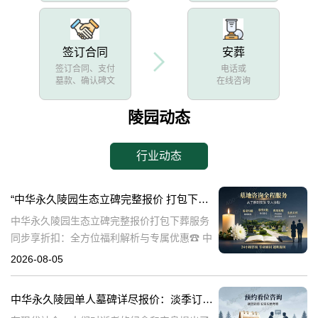
签订合同
安葬
签订合同、支付
电话或
墓款、确认碑文
在线咨询
陵园动态
行业动态
“中华永久陵园生态立碑完整报价 打包下葬服务同步享折扣：全方位福利解析与专属优惠”
中华永久陵园生态立碑完整报价打包下葬服务
同步享折扣：全方位福利解析与专属优惠☎ 中
华永久陵园电话:400-838-5063在现代社会，人
2026-08-05
们对生命的尊重和对逝者的缅怀方式有了更多
的选择。中华永久陵园作
中华永久陵园单人墓碑详尽报价：淡季订购享数千元优惠