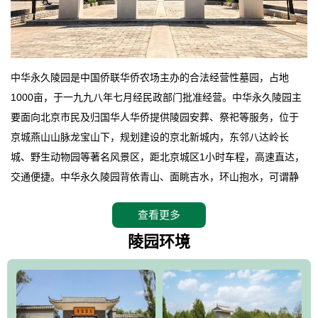
中华永久陵园是中国侨联华侨农场主办的合法经营性墓园，占地
1000亩，于一九九八年七月经民政部门批准经营。中华永久陵园主
要面向北京市民及归国华人华侨提供陵园安葬、祭祀等服务，位于
京城燕山山脉龙宝山下，规划建设的京北新城内，东邻八达岭长
城、野生动物园等著名风景区，距北京城区1小时车程，高速直达，
交通便捷。中华永久陵园背依青山、面眺吉水，环山抱水，可谓静
卧上风上水的京城龙脉之地，是一块皆佳的宝地，财丁双旺的福
查看更多
地。在总体设计上完全以中国传统文化作为前渠，由三条山脊环绕
而成，宛如一把太师椅，呈坐南朝北向，左青龙，右白虎，前朱
陵园环境
雀，后玄武，及其符合中华民族传统的择陵方位。因为三条山脉的
环绕挡住了外界的风吹，流动的生气遇到官厅的水又止住了，正好
符合山环水抱，藏风纳气的要求。中华永久陵园风景庄重典雅、气
势如宏，是华北地区最大的平川式墓园，陵园以皇家建筑风格为载