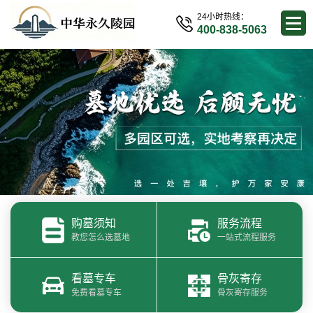
24小时热线：
400-838-5063
购墓须知
服务流程
教您怎么选墓地
一站式流程服务
看墓专车
骨灰寄存
免费看墓专车
骨灰寄存服务