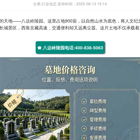
分类:行业动态 发布时间：2025-08-13 15:14
的天地——
八达岭陵园
。这里占地900亩，以自然山水为底色，将人文
长城景区，西靠京藏高速，交通便利却又远离尘嚣。这片土地不仅承载着
☎ 八达岭陵园电话:400-838-5063