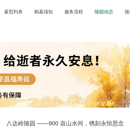
墓型列表
购墓须知
服务流程
陵园动态
陵
八达岭陵园 ——900 亩山水间，镌刻永恒思念