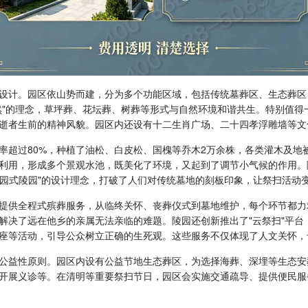
设计。园区依山势而建，分为多个功能区域，包括传统墓葬区、生态葬区
然"的理念，草坪葬、花坛葬、树葬等形式与自然环境和谐共生。特别值得
逝者生前的精神风貌。园区内还设有十二生肖广场、二十四孝浮雕墙等文
率超过80%，种植了油松、白皮松、国槐等乔木2万余株，各类灌木及地
利用，形成多个景观水池，既美化了环境，又起到了调节小气候的作用。
公园式陵园"的设计理念，打破了人们对传统墓地的刻板印象，让祭扫活动
提供全程式殡葬服务，从临终关怀、丧葬仪式到墓地维护，每个环节都力
解决了远在他乡的亲属无法亲临的难题。陵园还创新推出了"云祭扫"平台
座等活动，引导公众树立正确的生死观。这些服务不仅体现了人文关怀，
公益性原则。园区内设有公益节地生态葬区，为选择海葬、深埋等生态安
开展义诊等。在清明等重要祭扫节日，园区会实施交通疏导、提供便民服