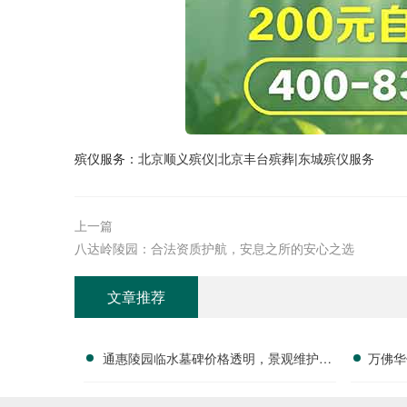
殡仪服务：
北京顺义殡仪
|
北京丰台殡葬
|
东城殡仪服务
上一篇
八达岭陵园：合法资质护航，安息之所的安心之选
文章推荐
通惠陵园临水墓碑价格透明，景观维护由
万佛华
园区全额承担