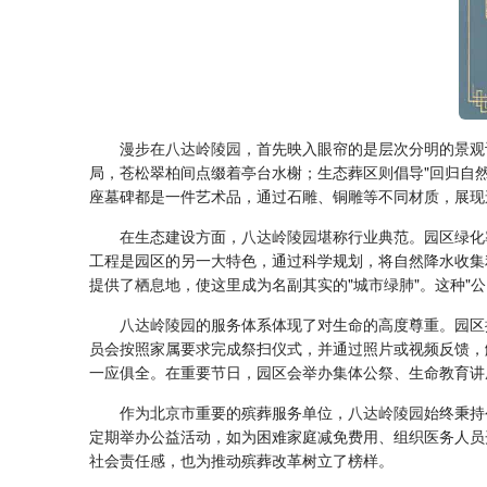
漫步在
八达岭陵园
，首先映入眼帘的是层次分明的景观
局，苍松翠柏间点缀着亭台水榭；生态葬区则倡导"回归自
座墓碑都是一件艺术品，通过石雕、铜雕等不同材质，展现
在生态建设方面，
八达岭陵园
堪称行业典范。园区绿化
工程是园区的另一大特色，通过科学规划，将自然降水收集
提供了栖息地，使这里成为名副其实的"城市绿肺"。这种"
八达岭陵园
的服务体系体现了对生命的高度尊重。园区
员会按照家属要求完成祭扫仪式，并通过照片或视频反馈，
一应俱全。在重要节日，园区会举办集体公祭、生命教育讲
作为北京市重要的殡葬服务单位，
八达岭陵园
始终秉持
定期举办公益活动，如为困难家庭减免费用、组织医务人员
社会责任感，也为推动殡葬改革树立了榜样。