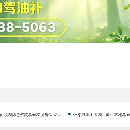
侨陵园禅意佛韵墓碑梯度价位 法会
怀柔凤凰山陵园：原生林地墓
配套随单赠送详解
谧佳位，限时特惠！