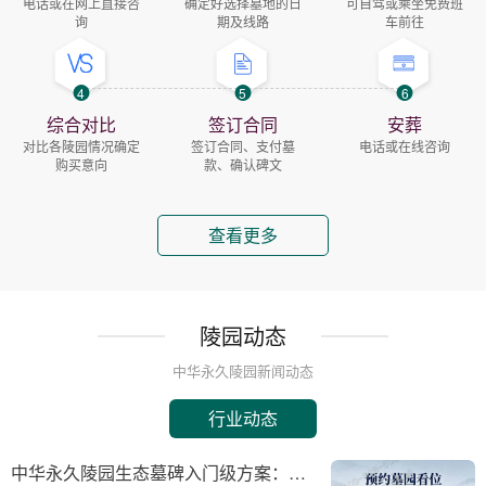
电话或在网上直接咨
确定好选择墓地的日
可自驾或乘坐免费班
询
期及线路
车前往
4
5
6
综合对比
签订合同
安葬
对比各陵园情况确定
签订合同、支付墓
电话或在线咨询
购买意向
款、确认碑文
查看更多
陵园动态
中华永久陵园新闻动态
行业动态
中华永久陵园生态墓碑入门级方案：完