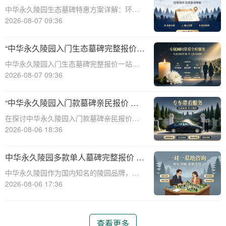
整报价与一站式服务打包特惠解析
中华永久陵园生态墓碑特惠方案详解：环
保、经济、个性化选择☎ 中华永久陵园电
2026-08-07 09:36
话:400-838-5063随着人们对身后事的关注度
提升，选择一个环保且经济的陵园及墓碑成
“中华永久陵园入门生态墓碑完整报价
为许多家庭的考虑。中华永久陵园，作
一站式服务打包特惠详解”
中华永久陵园入门生态墓碑完整报价一站式
服务打包特惠详解☎ 中华永久陵园电话:400-
2026-08-07 09:36
838-5063中华永久陵园作为国内知名的陵园
之一，一直致力于提供高品质、个性化的墓
“中华永久陵园入门款墓碑亲民报价 一
碑服务。生态墓碑作为一种环保、
次性付清享折上折：超值优惠与便捷选
在探讨中华永久陵园入门款墓碑亲民报价这
择的完美结合”
一主题时，我们首先需要理解墓碑选择的重
2026-08-06 18:36
要性及其对逝者与生者的影响。墓碑不仅是
对逝者的纪念，也是对生者情感的寄托。因
中华永久陵园多款单人墓碑完整报价 淡
此，选择一款既符合预算又具有纪念意义的
季下单直降数千元详解
中华永久陵园作为国内知名的陵园品牌，提
墓碑显得尤
供多种单人墓碑选择，满足不同客户的需
2026-08-06 17:36
求。本文将详细介绍中华永久陵园多款单人
墓碑的完整报价，并解释淡季下单直降数千
元的优惠政策，帮助消费者做出明智的选
查看更多