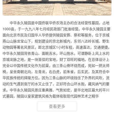
中华永久陵园是中国侨联华侨农场主办的合法经营性墓园，占地
1000亩，于一九九八年七月经民政部门批准经营。中华永久陵园主要
面向北京市民及归国华人华侨提供陵园安葬、祭祀等服务，位于京城
燕山山脉龙宝山下，规划建设的京北新城内，东邻八达岭长城、野生
动物园等著名风景区，距北京城区1小时车程，高速直达，交通便捷。
中华永久陵园背依青山、面眺吉水，环山抱水，可谓静卧上风上水的
京城龙脉之地，是一块皆佳的宝地，财丁双旺的福地。在总体设计上
完全以中国传统文化作为前渠，由三条山脊环绕而成，宛如一把太师
椅，呈坐南朝北向，左青龙，右白虎，前朱雀，后玄武，及其符合中
华民族传统的择陵方位。因为三条山脉的环绕挡住了外界的风吹，流
动的生气遇到官厅的水又止住了，正好符合山环水抱，藏风纳气的要
求。中华永久陵园风景庄重典雅、气势如宏，是华北地区最大的平川
式墓园，陵园以皇家建筑风格为载体吸取现代园林艺术之精华
查看更多