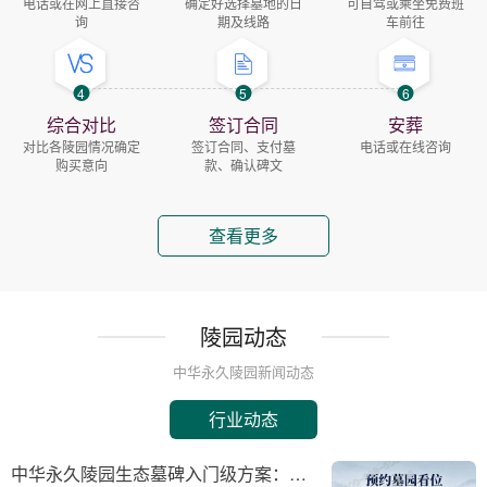
电话或在网上直接咨
确定好选择墓地的日
可自驾或乘坐免费班
询
期及线路
车前往
4
5
6
综合对比
签订合同
安葬
对比各陵园情况确定
签订合同、支付墓
电话或在线咨询
购买意向
款、确认碑文
查看更多
陵园动态
中华永久陵园新闻动态
行业动态
中华永久陵园生态墓碑入门级方案：完