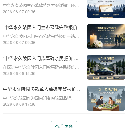
整报价与一站式服务打包特惠解析
中华永久陵园生态墓碑特惠方案详解：环
保、经济、个性化选择☎ 中华永久陵园电
2026-08-07 09:36
话:400-838-5063随着人们对身后事的关注度
提升，选择一个环保且经济的陵园及墓碑成
“中华永久陵园入门生态墓碑完整报价
为许多家庭的考虑。中华永久陵园，作
一站式服务打包特惠详解”
中华永久陵园入门生态墓碑完整报价一站式
服务打包特惠详解☎ 中华永久陵园电话:400-
2026-08-07 09:36
838-5063中华永久陵园作为国内知名的陵园
之一，一直致力于提供高品质、个性化的墓
“中华永久陵园入门款墓碑亲民报价 一
碑服务。生态墓碑作为一种环保、
次性付清享折上折：超值优惠与便捷选
在探讨中华永久陵园入门款墓碑亲民报价这
择的完美结合”
一主题时，我们首先需要理解墓碑选择的重
2026-08-06 18:36
要性及其对逝者与生者的影响。墓碑不仅是
对逝者的纪念，也是对生者情感的寄托。因
中华永久陵园多款单人墓碑完整报价 淡
此，选择一款既符合预算又具有纪念意义的
季下单直降数千元详解
中华永久陵园作为国内知名的陵园品牌，提
墓碑显得尤
供多种单人墓碑选择，满足不同客户的需
2026-08-06 17:36
求。本文将详细介绍中华永久陵园多款单人
墓碑的完整报价，并解释淡季下单直降数千
元的优惠政策，帮助消费者做出明智的选
查看更多