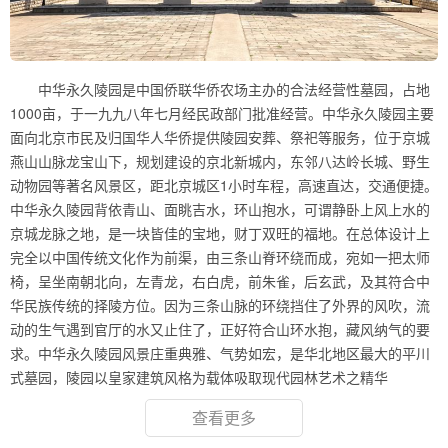
中华永久陵园是中国侨联华侨农场主办的合法经营性墓园，占地
1000亩，于一九九八年七月经民政部门批准经营。中华永久陵园主要
面向北京市民及归国华人华侨提供陵园安葬、祭祀等服务，位于京城
燕山山脉龙宝山下，规划建设的京北新城内，东邻八达岭长城、野生
动物园等著名风景区，距北京城区1小时车程，高速直达，交通便捷。
中华永久陵园背依青山、面眺吉水，环山抱水，可谓静卧上风上水的
京城龙脉之地，是一块皆佳的宝地，财丁双旺的福地。在总体设计上
完全以中国传统文化作为前渠，由三条山脊环绕而成，宛如一把太师
椅，呈坐南朝北向，左青龙，右白虎，前朱雀，后玄武，及其符合中
华民族传统的择陵方位。因为三条山脉的环绕挡住了外界的风吹，流
动的生气遇到官厅的水又止住了，正好符合山环水抱，藏风纳气的要
求。中华永久陵园风景庄重典雅、气势如宏，是华北地区最大的平川
式墓园，陵园以皇家建筑风格为载体吸取现代园林艺术之精华
查看更多