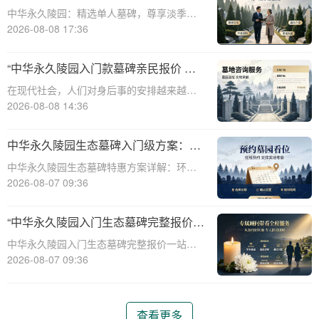
淡季下单立省数千，限时优惠深度解析
中华永久陵园：精选单人墓碑，尊享淡季限
时优惠☎ 中华永久陵园电话:400-838-5063
2026-08-08 17:36
中华永久陵园，作为国内知名的陵园品牌，
始终以提供高品质的墓碑产品和服务为己
“中华永久陵园入门款墓碑亲民报价 一
任。本文将全面解析中华永久陵园多款
次性付清享折上折：超值优惠与便捷选
在现代社会，人们对身后事的安排越来越重
择的完美结合”
视，而墓碑作为逝者最后的尊严象征，其选
2026-08-08 14:36
择与设计也变得尤为重要。中华永久陵园作
为中国领先的陵园品牌，始终致力于为家属
中华永久陵园生态墓碑入门级方案：完
提供高品质、个性化的墓碑选择，同时注重
整报价与一站式服务打包特惠解析
中华永久陵园生态墓碑特惠方案详解：环
亲民价格和
保、经济、个性化选择☎ 中华永久陵园电
2026-08-07 09:36
话:400-838-5063随着人们对身后事的关注度
提升，选择一个环保且经济的陵园及墓碑成
“中华永久陵园入门生态墓碑完整报价
为许多家庭的考虑。中华永久陵园，作
一站式服务打包特惠详解”
中华永久陵园入门生态墓碑完整报价一站式
服务打包特惠详解☎ 中华永久陵园电话:400-
2026-08-07 09:36
838-5063中华永久陵园作为国内知名的陵园
之一，一直致力于提供高品质、个性化的墓
碑服务。生态墓碑作为一种环保、
查看更多