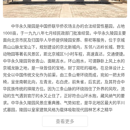
中华永久陵园是中国侨联华侨农场主办的合法经营性墓园，占地
1000亩，于一九九八年七月经民政部门批准经营。中华永久陵园主要
面向北京市民及归国华人华侨提供陵园安葬、祭祀等服务，位于京城
燕山山脉龙宝山下，规划建设的京北新城内，东邻八达岭长城、野生
动物园等著名风景区，距北京城区1小时车程，高速直达，交通便捷。
中华永久陵园背依青山、面眺吉水，环山抱水，可谓静卧上风上水的
京城龙脉之地，是一块皆佳的宝地，财丁双旺的福地。在总体设计上
完全以中国传统文化作为前渠，由三条山脊环绕而成，宛如一把太师
椅，呈坐南朝北向，左青龙，右白虎，前朱雀，后玄武，及其符合中
华民族传统的择陵方位。因为三条山脉的环绕挡住了外界的风吹，流
动的生气遇到官厅的水又止住了，正好符合山环水抱，藏风纳气的要
求。中华永久陵园风景庄重典雅、气势如宏，是华北地区最大的平川
式墓园，陵园以皇家建筑风格为载体吸取现代园林艺术之精华
查看更多